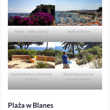
Blanes – widok z ogrodu
widok na Blanes
botanicznego
Ogród botaniczny Marimurta
Ogród botaniczny jest
w Blanes
przyjazny wózkom
dziecięcym i inwalidzkim
Plaża w Blanes