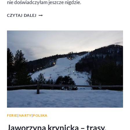
nie doświadczyłam jeszcze nigdzie.
SKI
CZYTAJ DALEJ
ARENA
SZRENICA
(SZKLARSKA
PORĘBA)
–
NASZA
NARCIARSKA
PORAŻKA
FERIE
|
NARTY
|
POLSKA
Jaworzyna krynicka – trasy,