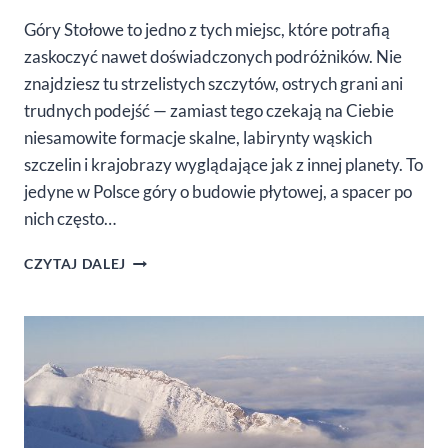
Góry Stołowe to jedno z tych miejsc, które potrafią
zaskoczyć nawet doświadczonych podróżników. Nie
znajdziesz tu strzelistych szczytów, ostrych grani ani
trudnych podejść — zamiast tego czekają na Ciebie
niesamowite formacje skalne, labirynty wąskich
szczelin i krajobrazy wyglądające jak z innej planety. To
jedyne w Polsce góry o budowie płytowej, a spacer po
nich często…
GÓRY
CZYTAJ DALEJ
STOŁOWE
–
CO
WARTO
ZOBACZYĆ?