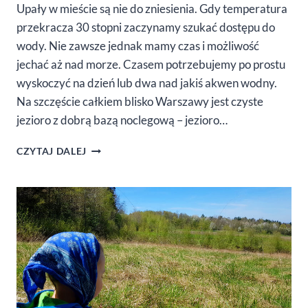
Upały w mieście są nie do zniesienia. Gdy temperatura
przekracza 30 stopni zaczynamy szukać dostępu do
wody. Nie zawsze jednak mamy czas i możliwość
jechać aż nad morze. Czasem potrzebujemy po prostu
wyskoczyć na dzień lub dwa nad jakiś akwen wodny.
Na szczęście całkiem blisko Warszawy jest czyste
jezioro z dobrą bazą noclegową – jezioro…
WEEKEND
CZYTAJ DALEJ
NAD
CZYSTYM
JEZIOREM
BLISKO
WARSZAWY
–
POZNAJ
JEZIORO
BIAŁE
(GOSTYNIN)