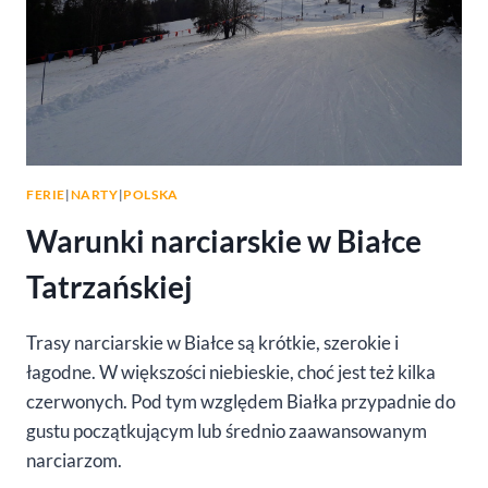
PRZEŁOMIE
LUTEGO
I
MARCA
FERIE
|
NARTY
|
POLSKA
Warunki narciarskie w Białce
Tatrzańskiej
Trasy narciarskie w Białce są krótkie, szerokie i
łagodne. W większości niebieskie, choć jest też kilka
czerwonych. Pod tym względem Białka przypadnie do
gustu początkującym lub średnio zaawansowanym
narciarzom.