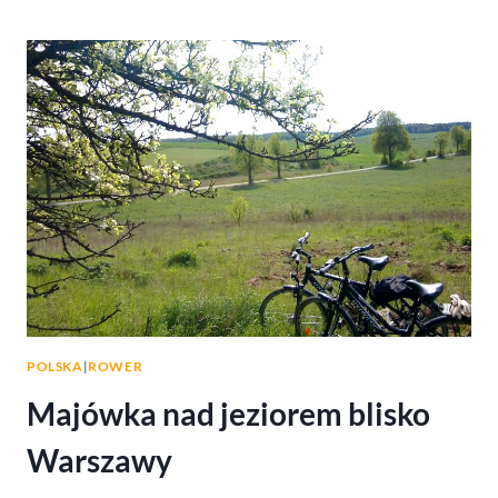
–
NAJPIĘKNIEJSZE
SZLAKI
POLSKA
|
ROWER
Majówka nad jeziorem blisko
Warszawy