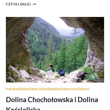
ROZTOCZE
CZYTAJ DALEJ
–
WĘDRÓWKI
PIESZE
WŚRÓD
ŁĄK
I
DRZEW
POLSKA
|
WĘDRÓWKI PIESZE
|
WĘDRÓWKI PO GÓRACH
Dolina Chochołowska i Dolina
Kościeliska