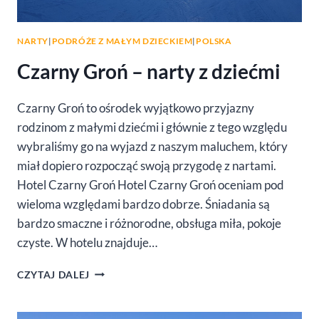
NARTY
|
PODRÓŻE Z MAŁYM DZIECKIEM
|
POLSKA
Czarny Groń – narty z dziećmi
Czarny Groń to ośrodek wyjątkowo przyjazny
rodzinom z małymi dziećmi i głównie z tego względu
wybraliśmy go na wyjazd z naszym maluchem, który
miał dopiero rozpocząć swoją przygodę z nartami.
Hotel Czarny Groń Hotel Czarny Groń oceniam pod
wieloma względami bardzo dobrze. Śniadania są
bardzo smaczne i różnorodne, obsługa miła, pokoje
czyste. W hotelu znajduje…
CZARNY
CZYTAJ DALEJ
GROŃ
–
NARTY