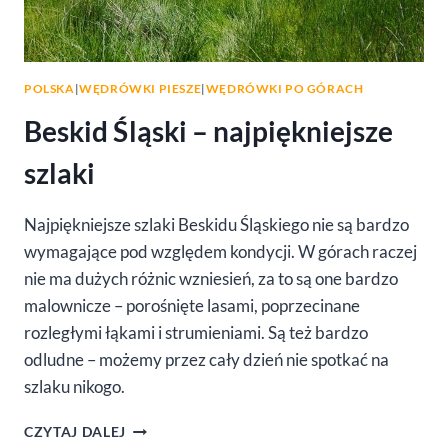
POLSKA
|
WĘDRÓWKI PIESZE
|
WĘDRÓWKI PO GÓRACH
Beskid Śląski – najpiękniejsze
szlaki
Najpiękniejsze szlaki Beskidu Śląskiego nie są bardzo
wymagające pod względem kondycji. W górach raczej
nie ma dużych różnic wzniesień, za to są one bardzo
malownicze – porośnięte lasami, poprzecinane
rozległymi łąkami i strumieniami. Są też bardzo
odludne – możemy przez cały dzień nie spotkać na
szlaku nikogo.
BESKID
CZYTAJ DALEJ
ŚLĄSKI