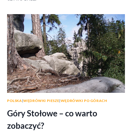
MORSKIEGO
OKA
DO
ZAKOPANEGO
PRZEZ
GÓRY
POLSKA
|
WĘDRÓWKI PIESZE
|
WĘDRÓWKI PO GÓRACH
Góry Stołowe – co warto
zobaczyć?