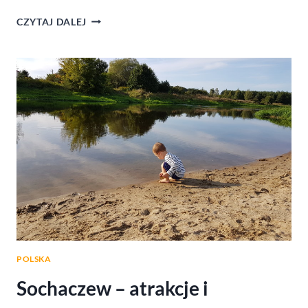
MAJÓWKA
CZYTAJ DALEJ
Z
DZIECKIEM
W
GÓRACH
ŚWIĘTOKRZYSKICH
POLSKA
Sochaczew – atrakcje i