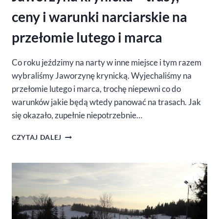
ceny i warunki narciarskie na
przełomie lutego i marca
Co roku jeździmy na narty w inne miejsce i tym razem
wybraliśmy Jaworzynę krynicką. Wyjechaliśmy na
przełomie lutego i marca, trochę niepewni co do
warunków jakie będą wtedy panować na trasach. Jak
się okazało, zupełnie niepotrzebnie…
JAWORZYNA
CZYTAJ DALEJ
KRYNICKA
–
TRASY,
CENY
I
WARUNKI
NARCIARSKIE
NA