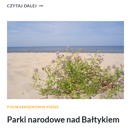
WARUNKI
CZYTAJ DALEJ
NARCIARSKIE
W
BIAŁCE
TATRZAŃSKIEJ
POLSKA
|
WĘDRÓWKI PIESZE
Parki narodowe nad Bałtykiem