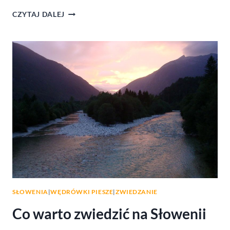
SOCA
CZYTAJ DALEJ
–
RAFTING
NA
SŁOWENII
SŁOWENIA
|
WĘDRÓWKI PIESZE
|
ZWIEDZANIE
Co warto zwiedzić na Słowenii