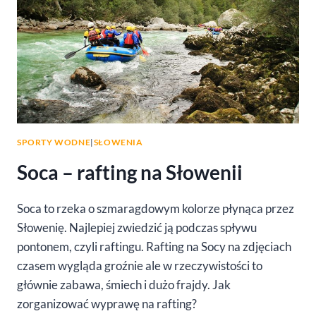
SPORTY WODNE
|
SŁOWENIA
Soca – rafting na Słowenii
Soca to rzeka o szmaragdowym kolorze płynąca przez
Słowenię. Najlepiej zwiedzić ją podczas spływu
pontonem, czyli raftingu. Rafting na Socy na zdjęciach
czasem wygląda groźnie ale w rzeczywistości to
głównie zabawa, śmiech i dużo frajdy. Jak
zorganizować wyprawę na rafting?