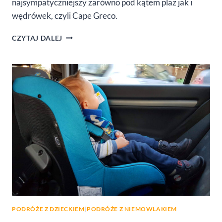
najsympatyczniejszy zarówno pod kątem plaż jak i
wędrówek, czyli Cape Greco.
CAPE
CZYTAJ DALEJ
GRECO
I
NAJPIĘKNIEJSZE
PLAŻE
NA
CYPRZE
PODRÓŻE Z DZIECKIEM
|
PODRÓŻE Z NIEMOWLAKIEM