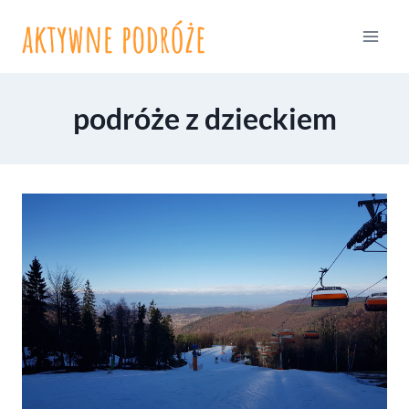
Przejdź
do
treści
podróże z dzieckiem