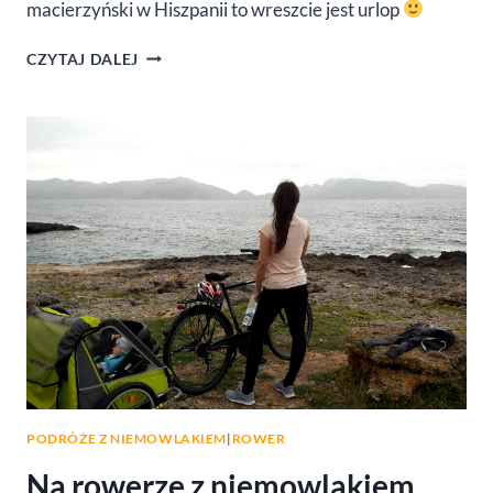
macierzyński w Hiszpanii to wreszcie jest urlop
WAKACJE
CZYTAJ DALEJ
Z
NIEMOWLAKIEM
W
HISZPANII
PODRÓŻE Z NIEMOWLAKIEM
|
ROWER
Na rowerze z niemowlakiem