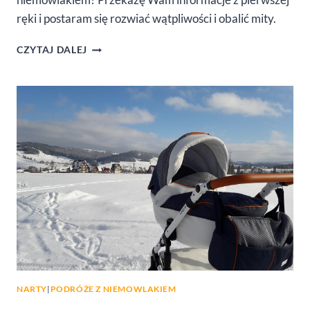
ręki i postaram się rozwiać wątpliwości i obalić mity.
Z
CZYTAJ DALEJ
NIEMOWLĘCIEM
W
RYANAIR?
JAK
TAKA
PODRÓŻ
WYGLĄDA
W
PRAKTYCE
NARTY
|
PODRÓŻE Z NIEMOWLAKIEM