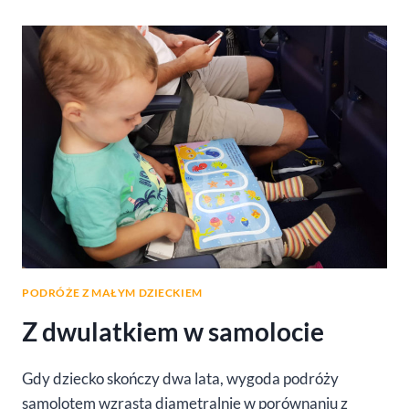
PARCO
LAVINO
–
POMYSŁ
NA
TANIE
ROWEROWE
WAKACJE
WE
WŁOSZECH
PODRÓŻE Z MAŁYM DZIECKIEM
Z dwulatkiem w samolocie
Gdy dziecko skończy dwa lata, wygoda podróży
samolotem wzrasta diametralnie w porównaniu z