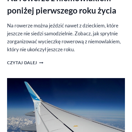
poniżej pierwszego roku życia
Na rowerze można jeździć nawet z dzieckiem, które
jeszcze nie siedzi samodzielnie. Zobacz, jak sprytnie
zorganizować wycieczkę rowerową z niemowlakiem,
który nie ukończył jeszcze roku.
NA
CZYTAJ DALEJ
ROWERZE
Z
NIEMOWLAKIEM
PONIŻEJ
PIERWSZEGO
ROKU
ŻYCIA