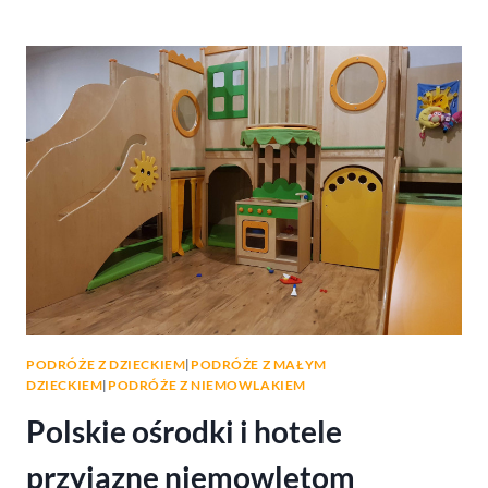
HOTELE
I
OŚRODKI
WCZASOWE
PRZYJAZNE
DZIECIOM
PODRÓŻE Z DZIECKIEM
|
PODRÓŻE Z MAŁYM
DZIECKIEM
|
PODRÓŻE Z NIEMOWLAKIEM
Polskie ośrodki i hotele
przyjazne niemowlętom