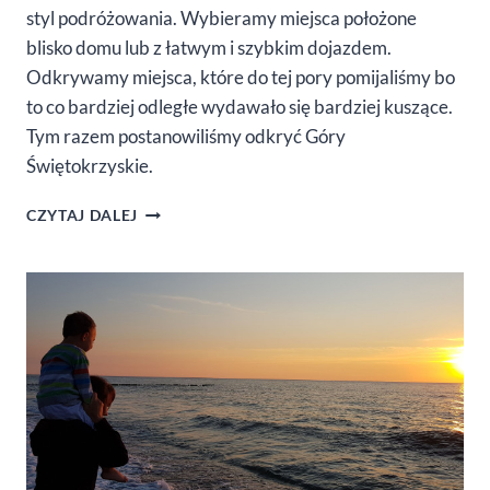
styl podróżowania. Wybieramy miejsca położone
blisko domu lub z łatwym i szybkim dojazdem.
Odkrywamy miejsca, które do tej pory pomijaliśmy bo
to co bardziej odległe wydawało się bardziej kuszące.
Tym razem postanowiliśmy odkryć Góry
Świętokrzyskie.
MAJÓWKA
CZYTAJ DALEJ
Z
DZIECKIEM
W
GÓRACH
ŚWIĘTOKRZYSKICH