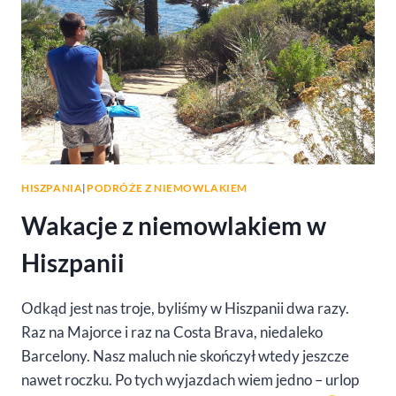
Z
MAŁYM
DZIECKIEM?
HISZPANIA
|
PODRÓŻE Z NIEMOWLAKIEM
Wakacje z niemowlakiem w
Hiszpanii
Odkąd jest nas troje, byliśmy w Hiszpanii dwa razy.
Raz na Majorce i raz na Costa Brava, niedaleko
Barcelony. Nasz maluch nie skończył wtedy jeszcze
nawet roczku. Po tych wyjazdach wiem jedno – urlop