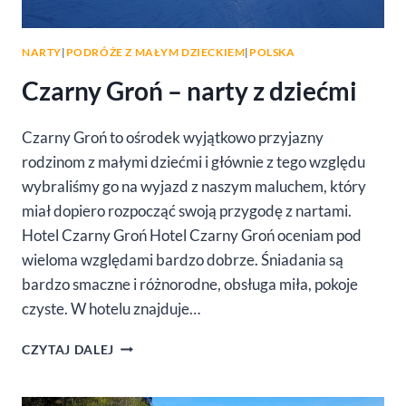
NARTY
|
PODRÓŻE Z MAŁYM DZIECKIEM
|
POLSKA
Czarny Groń – narty z dziećmi
Czarny Groń to ośrodek wyjątkowo przyjazny
rodzinom z małymi dziećmi i głównie z tego względu
wybraliśmy go na wyjazd z naszym maluchem, który
miał dopiero rozpocząć swoją przygodę z nartami.
Hotel Czarny Groń Hotel Czarny Groń oceniam pod
wieloma względami bardzo dobrze. Śniadania są
bardzo smaczne i różnorodne, obsługa miła, pokoje
czyste. W hotelu znajduje…
CZARNY
CZYTAJ DALEJ
GROŃ
–
NARTY