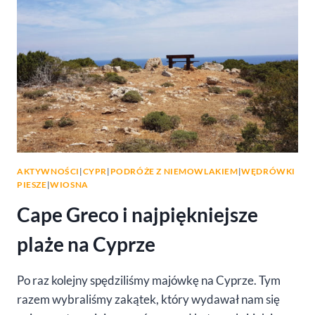
AKTYWNOŚCI
|
CYPR
|
PODRÓŻE Z NIEMOWLAKIEM
|
WĘDRÓWKI
PIESZE
|
WIOSNA
Cape Greco i najpiękniejsze
plaże na Cyprze
Po raz kolejny spędziliśmy majówkę na Cyprze. Tym
razem wybraliśmy zakątek, który wydawał nam się