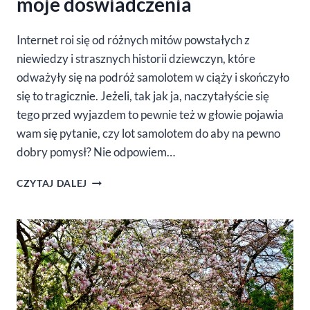
moje doświadczenia
Internet roi się od różnych mitów powstałych z
niewiedzy i strasznych historii dziewczyn, które
odważyły się na podróż samolotem w ciąży i skończyło
się to tragicznie. Jeżeli, tak jak ja, naczytałyście się
tego przed wyjazdem to pewnie też w głowie pojawia
wam się pytanie, czy lot samolotem do aby na pewno
dobry pomysł? Nie odpowiem…
LATANIE
CZYTAJ DALEJ
SAMOLOTEM
W
CIĄŻY
–
MOJE
DOŚWIADCZENIA