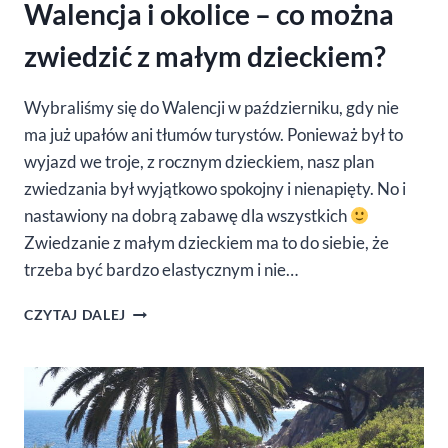
Walencja i okolice – co można
zwiedzić z małym dzieckiem?
Wybraliśmy się do Walencji w październiku, gdy nie
ma już upałów ani tłumów turystów. Ponieważ był to
wyjazd we troje, z rocznym dzieckiem, nasz plan
zwiedzania był wyjątkowo spokojny i nienapięty. No i
nastawiony na dobrą zabawę dla wszystkich
Zwiedzanie z małym dzieckiem ma to do siebie, że
trzeba być bardzo elastycznym i nie…
WALENCJA
CZYTAJ DALEJ
I
OKOLICE
–
CO
MOŻNA
ZWIEDZIĆ