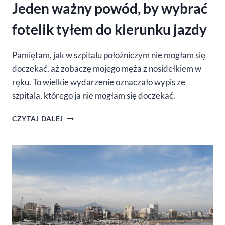
Jeden ważny powód, by wybrać
fotelik tyłem do kierunku jazdy
Pamiętam, jak w szpitalu położniczym nie mogłam się
doczekać, aż zobaczę mojego męża z nosidełkiem w
ręku. To wielkie wydarzenie oznaczało wypis ze
szpitala, którego ja nie mogłam się doczekać.
JEDEN
CZYTAJ DALEJ
WAŻNY
POWÓD,
BY
WYBRAĆ
FOTELIK
TYŁEM
DO
KIERUNKU
JAZDY