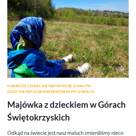
Z
DZIEĆMI
PODRÓŻE Z DZIECKIEM
|
PODRÓŻE Z MAŁYM
DZIECKIEM
|
POLSKA
|
WĘDRÓWKI PO GÓRACH
Majówka z dzieckiem w Górach
Świętokrzyskich
Odkąd na świecie jest nasz maluch zmieniliśmy nieco