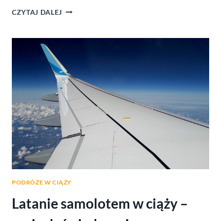
PODRÓŻE
CZYTAJ DALEJ
W
CIĄŻY
–
MOJE
DOŚWIADCZENIA
PODRÓŻE W CIĄŻY
Latanie samolotem w ciąży –