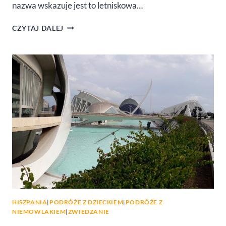
nazwa wskazuje jest to letniskowa…
GANDIA
CZYTAJ DALEJ
(HISZPANIA)
–
WYPOCZYNEK
NIEDALEKO
WALENCJI
HISZPANIA
|
PODRÓŻE Z DZIECKIEM
|
PODRÓŻE Z
NIEMOWLAKIEM
|
ZWIEDZANIE