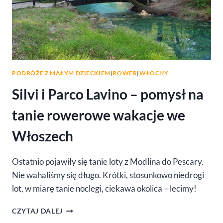
PODRÓŻE Z MAŁYM DZIECKIEM
|
ROWER
|
WŁOCHY
Silvi i Parco Lavino – pomysł na
tanie rowerowe wakacje we
Włoszech
Ostatnio pojawiły się tanie loty z Modlina do Pescary.
Nie wahaliśmy się długo. Krótki, stosunkowo niedrogi
lot, w miarę tanie noclegi, ciekawa okolica – lecimy!
SILVI
CZYTAJ DALEJ
I