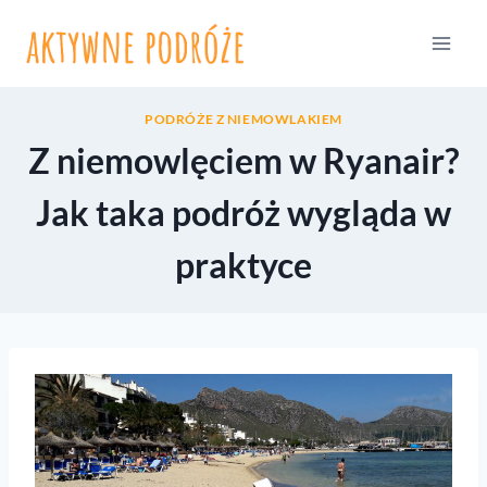
Przejdź
do
treści
PODRÓŻE Z NIEMOWLAKIEM
Z niemowlęciem w Ryanair?
Jak taka podróż wygląda w
praktyce