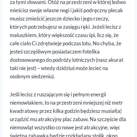
za tymi słowami. Otóż na przestrzeni w której ledwo
mieścisz swoje własne nogi i jakiś podręczny plecak
musisz zmieścić jeszcze dziecko i jego rzeczy,
których potrzebujesz w zasięgu ręki. Jeżeli lecisz z
maluszkiem, który większość czasu śpi, licz się, że
całe ciało Ci zdrętwieje podczas lotu. No chyba, że
jesteś szczęśliwym posiadaczem fotelika
dostosowanego do podróży lotniczych (nasz akurat
taki nie jest) – wtedy dzidziuś może lecieć na
osobnym siedzeniu).
Jeśli lecisz z ruszającym się i pełnym energii
niemowlakiem, to na przestrzeni mniejszej niż metr
kwadratowy przez kilka godzin będziesz musiał(a)
urządzić mu atrakcyjny plac zabaw. Na szczęście dla
niemowląt wszystko co nowe jest atrakcyjne, więc
świetną zabawką będzie rozkładany stolik, okno,