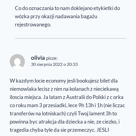
Co do oznaczania to nam doklejano etykietki do
wózka przy okazji nadawania bagażu
rejestrowanego.
olivia
pisze:
30 sierpnia 2022 o 20:33
W kazdym locie economy jesli bookujesz bilet dla
niemowlaka lecisz z nim na kolanach z nieciekawą
iloscia miejsca. Ja latam z Australii do Polski z c orka
co roku mam 3 przesiadki, lece 9h 13h i 1h (nie liczac
transferów na lotniskach) czyli Twoj lament 3h to
powinna byc atrakcja dla dziecka a nie, ze ciezko, i
tragedia chyba tyle da sie przemeczyc. JESLI