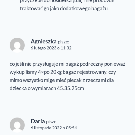
przyczepił do nosidełka (tuli) i nie próbował
traktować go jako dodatkowego bagażu.
Agnieszka
pisze:
6 lutego 2023 o 11:32
co jeśli nie przysługuje mi bagaż podreczny ponieważ
wykupilismy 4×po 20kg bagaz rejestrowany. czy
mimo wszystko mige mieć plecak z rzeczami dla
dziecka o wymiarach 45.35.25cm
Daria
pisze:
6 listopada 2022 o 05:54