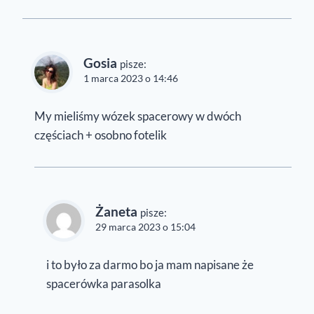
Gosia
pisze:
1 marca 2023 o 14:46
My mieliśmy wózek spacerowy w dwóch
częściach + osobno fotelik
Żaneta
pisze:
29 marca 2023 o 15:04
i to było za darmo bo ja mam napisane że
spacerówka parasolka