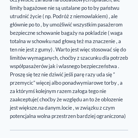
limity bagażowe nie są ustalane po to by państwu
utrudnić życie ( np. Podróż z niemowlakiem) , ale
głównie po to , by umożliwić wszystkim pasażerom
bezpieczne schowanie bagaży na pokladzie ( waga
totalna w schowku nad głową też ma znaczenie , a
ten nie jest z gumy) . Warto jest więc stosować się do
limitów wymaganych, choćby z szacunku dla potrzeb
współpasażerów jak i wlasnego bezpieczeństwa .
Proszę się tez nie dziwić jeśli parę razy uda się ”
przemycic” więcej albo ponadwymiarowe torby , a
za którymś kolejnym razem załoga tego nie
zaakceptuje( choćby że względu an to że oblozenie
jest większe.na danym.locie , w związku z czym
potencjalna wolna przestrzen bardziej ograniczona)