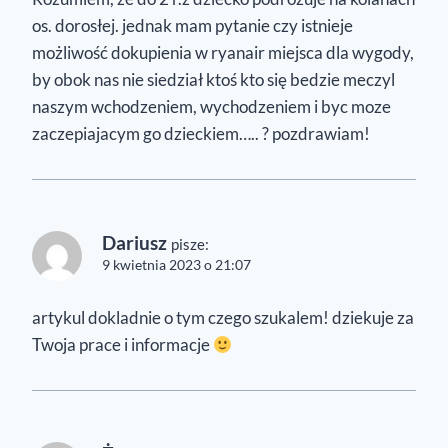
os. dorosłej. jednak mam pytanie czy istnieje
możliwość dokupienia w ryanair miejsca dla wygody,
by obok nas nie siedział ktoś kto się bedzie meczyl
naszym wchodzeniem, wychodzeniem i byc moze
zaczepiajacym go dzieckiem….. ? pozdrawiam!
Dariusz
pisze:
9 kwietnia 2023 o 21:07
artykul dokladnie o tym czego szukalem! dziekuje za
Twoja prace i informacje