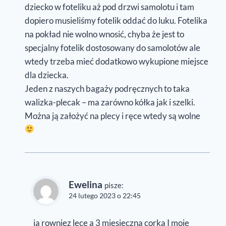
dziecko w foteliku aż pod drzwi samolotu i tam
dopiero musieliśmy fotelik oddać do luku. Fotelika
na pokład nie wolno wnosić, chyba że jest to
specjalny fotelik dostosowany do samolotów ale
wtedy trzeba mieć dodatkowo wykupione miejsce
dla dziecka.
Jeden z naszych bagaży podręcznych to taka
walizka-plecak – ma zarówno kółka jak i szelki.
Można ją założyć na plecy i ręce wtedy są wolne
Ewelina
pisze:
24 lutego 2023 o 22:45
ja rowniez lece a 3 miesieczna corka I moje