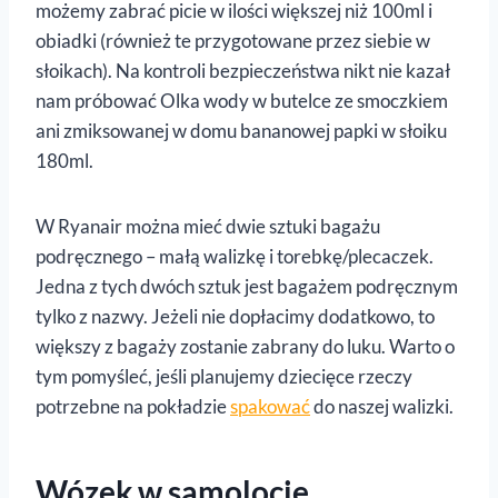
możemy zabrać picie w ilości większej niż 100ml i
obiadki (również te przygotowane przez siebie w
słoikach). Na kontroli bezpieczeństwa nikt nie kazał
nam próbować Olka wody w butelce ze smoczkiem
ani zmiksowanej w domu bananowej papki w słoiku
180ml.
W Ryanair można mieć dwie sztuki bagażu
podręcznego – małą walizkę i torebkę/plecaczek.
Jedna z tych dwóch sztuk jest bagażem podręcznym
tylko z nazwy. Jeżeli nie dopłacimy dodatkowo, to
większy z bagaży zostanie zabrany do luku. Warto o
tym pomyśleć, jeśli planujemy dziecięce rzeczy
potrzebne na pokładzie
spakować
do naszej walizki.
Wózek w samolocie