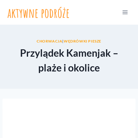
Przejdź
do
treści
CHORWACJA
|
WĘDRÓWKI PIESZE
Przylądek Kamenjak –
plaże i okolice