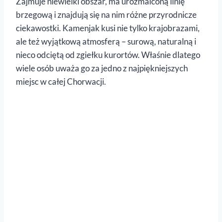
Zajmuje niewielki obszar, ma urozmaiconą linię
brzegową i znajdują się na nim różne przyrodnicze
ciekawostki. Kamenjak kusi nie tylko krajobrazami,
ale też wyjątkową atmosferą – surową, naturalną i
nieco odciętą od zgiełku kurortów. Właśnie dlatego
wiele osób uważa go za jedno z najpiękniejszych
miejsc w całej Chorwacji.