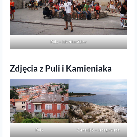
Pula – łuk triumfalny
Zdjęcia z Puli i Kamieniaka
Pula
Kamenjak – brzeg morza