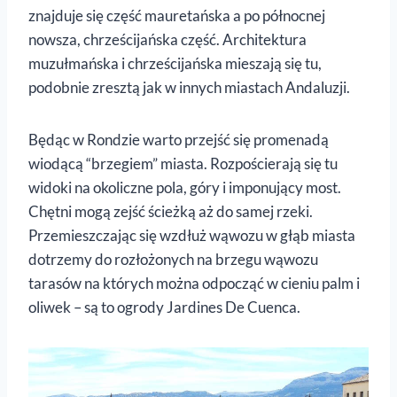
znajduje się część mauretańska a po północnej
nowsza, chrześcijańska część. Architektura
muzułmańska i chrześcijańska mieszają się tu,
podobnie zresztą jak w innych miastach Andaluzji.
Będąc w Rondzie warto przejść się promenadą
wiodącą “brzegiem” miasta. Rozpościerają się tu
widoki na okoliczne pola, góry i imponujący most.
Chętni mogą zejść ścieżką aż do samej rzeki.
Przemieszczając się wzdłuż wąwozu w głąb miasta
dotrzemy do rozłożonych na brzegu wąwozu
tarasów na których można odpocząć w cieniu palm i
oliwek – są to ogrody Jardines De Cuenca.