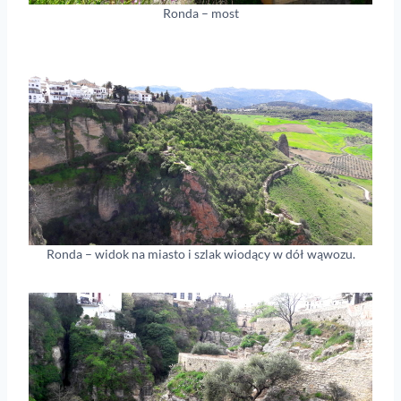
Ronda – most
Ronda – widok na miasto i szlak wiodący w dół wąwozu.