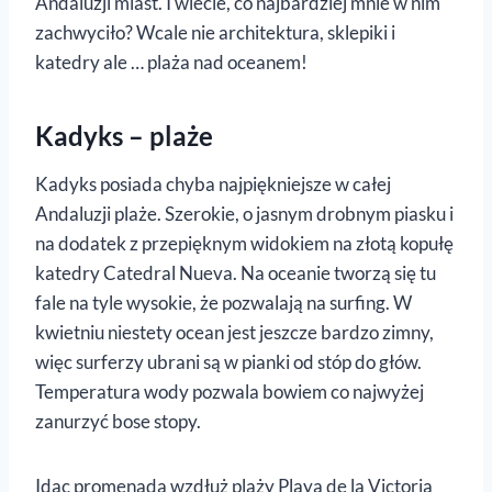
Andaluzji miast. I wiecie, co najbardziej mnie w nim
zachwyciło? Wcale nie architektura, sklepiki i
katedry ale … plaża nad oceanem!
Kadyks – plaże
Kadyks posiada chyba najpiękniejsze w całej
Andaluzji plaże. Szerokie, o jasnym drobnym piasku i
na dodatek z przepięknym widokiem na złotą kopułę
katedry Catedral Nueva. Na oceanie tworzą się tu
fale na tyle wysokie, że pozwalają na surfing. W
kwietniu niestety ocean jest jeszcze bardzo zimny,
więc surferzy ubrani są w pianki od stóp do głów.
Temperatura wody pozwala bowiem co najwyżej
zanurzyć bose stopy.
Idąc promenadą wzdłuż plaży Playa de la Victoria