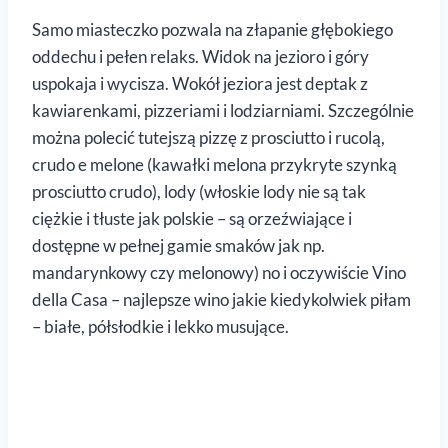
Samo miasteczko pozwala na złapanie głębokiego
oddechu i pełen relaks. Widok na jezioro i góry
uspokaja i wycisza. Wokół jeziora jest deptak z
kawiarenkami, pizzeriami i lodziarniami. Szczególnie
można polecić tutejszą pizzę z prosciutto i rucolą,
crudo e melone (kawałki melona przykryte szynką
prosciutto crudo), lody (włoskie lody nie są tak
ciężkie i tłuste jak polskie – są orzeźwiające i
dostępne w pełnej gamie smaków jak np.
mandarynkowy czy melonowy) no i oczywiście Vino
della Casa – najlepsze wino jakie kiedykolwiek piłam
– białe, półsłodkie i lekko musujące.