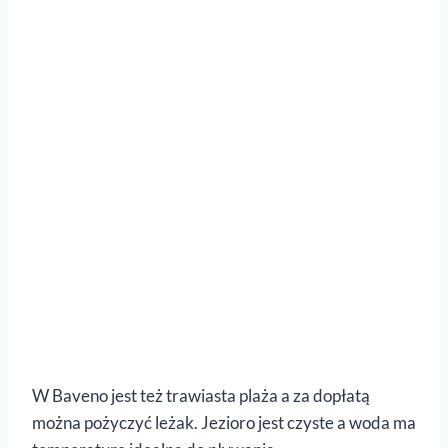
W Baveno jest też trawiasta plaża a za dopłatą
można pożyczyć leżak. Jezioro jest czyste a woda ma