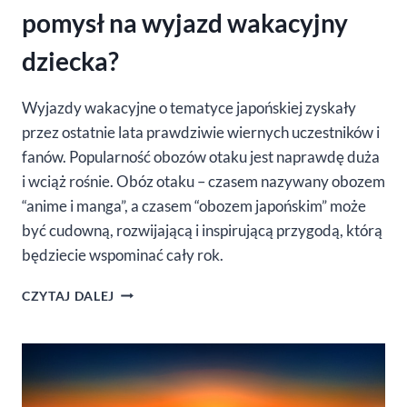
pomysł na wyjazd wakacyjny
dziecka?
Wyjazdy wakacyjne o tematyce japońskiej zyskały
przez ostatnie lata prawdziwie wiernych uczestników i
fanów. Popularność obozów otaku jest naprawdę duża
i wciąż rośnie. Obóz otaku – czasem nazywany obozem
“anime i manga”, a czasem “obozem japońskim” może
być cudowną, rozwijającą i inspirującą przygodą, którą
będziecie wspominać cały rok.
OBÓZ
CZYTAJ DALEJ
OTAKU
–
CZY
TO
DOBRY
POMYSŁ