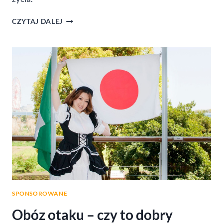
DIETA
CZYTAJ DALEJ
DLA
AKTYWNYCH
–
CO
JEŚĆ,
ABY
ZWIĘKSZYĆ
POZIOM
ENERGII?
SPONSOROWANE
Obóz otaku – czy to dobry