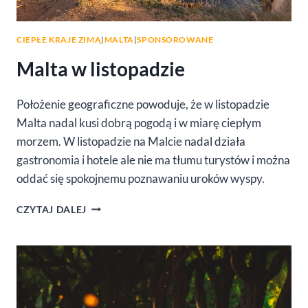
CIEPŁE KRAJE ZIMĄ
|
MALTA
|
SPONSOROWANE
Malta w listopadzie
Położenie geograficzne powoduje, że w listopadzie
Malta nadal kusi dobrą pogodą i w miarę ciepłym
morzem. W listopadzie na Malcie nadal działa
gastronomia i hotele ale nie ma tłumu turystów i można
oddać się spokojnemu poznawaniu uroków wyspy.
MALTA
CZYTAJ DALEJ
W
LISTOPADZIE